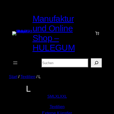
Manufaktur
und Online
Shop –
HULEGUM
Suchen
Start
/
Textilien
/ L
L
S
M
L
XL
XXL
Textilien
Externe Künstler