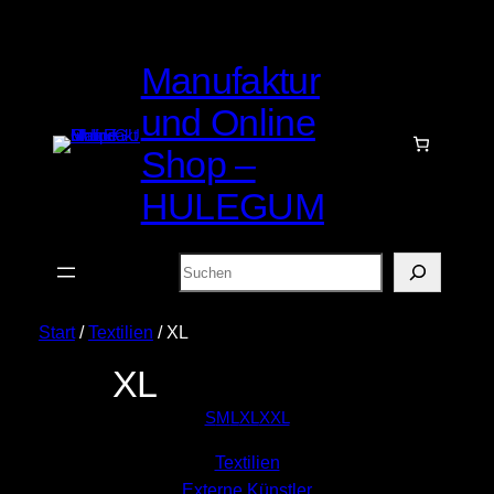
Manufaktur
und Online
Shop –
HULEGUM
Suchen
Start
/
Textilien
/ XL
XL
S
M
L
XL
XXL
Textilien
Externe Künstler