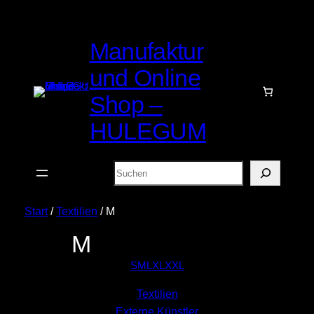
Manufaktur
und Online
Shop –
HULEGUM
Suchen
Start
/
Textilien
/ M
M
S
M
L
XL
XXL
Textilien
Externe Künstler