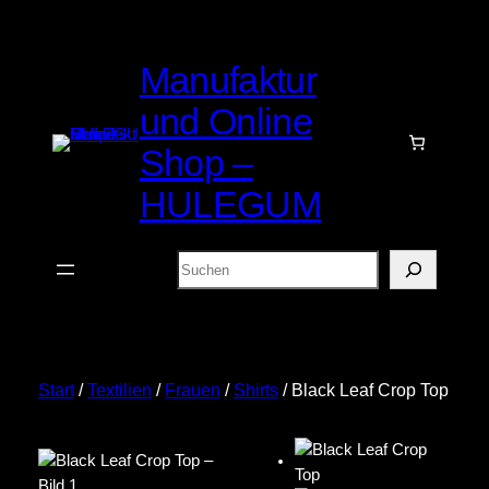
Zum
Inhalt
Manufaktur
springen
und Online
Shop –
HULEGUM
Suchen
Start
/
Textilien
/
Frauen
/
Shirts
/ Black Leaf Crop Top