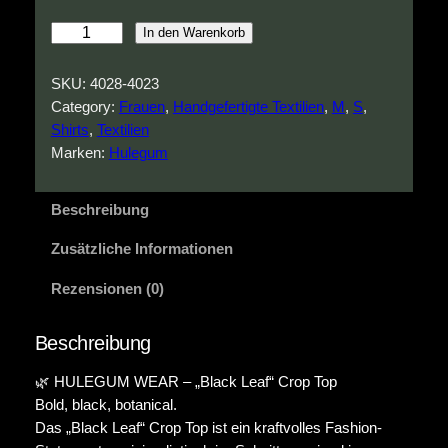
B
In den Warenkorb
l
a
SKU:
4028-4023
c
Category:
Frauen
, 
Handgefertigte Textilien
, 
M
, 
S
, 
k
Shirts
, 
Textilien
L
Marken:
Hulegum
e
a
Beschreibung
f
C
Zusätzliche Informationen
r
o
Rezensionen (0)
p
T
Beschreibung
o
p
🌿 HULEGUM WEAR – „Black Leaf“ Crop Top
M
Bold, black, botanical.
e
Das „Black Leaf“ Crop Top ist ein kraftvolles Fashion-
n