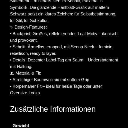
Statement – minimalistisch im Schnitt, maximal in
g
Symbolik. Die glänzende Hanfblatt-Grafik auf mattem
e
Schwarz setzt ein klares Zeichen: für Selbstbestimmung,
für Stil, für Subkultur.
✨ Design-Features:
• Backprint: Großes, reflektierendes Leaf-Motiv – ikonisch
und provokant.
• Schnitt: Ärmellos, cropped, mit Scoop-Neck – feminin,
rebellisch, ready to layer.
• Details: Dezenter Label-Tag am Saum – Understatement
mit Haltung.
🧵 Material & Fit:
• Stretchiger Baumwollmix mit softem Grip
• Körpernaher Fit – ideal für heiße Tage oder unter
Oversize-Looks
Zusätzliche Informationen
Gewicht