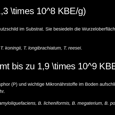
,3 \times 10^8 KBE/g)
chutzschild im Substrat. Sie besiedeln die Wurzeloberflä
 koningii, T. longibrachiatum, T. reesei
.
mt bis zu 1,9 \times 10^9 KB
phor (P) und wichtige Mikronährstoffe im Boden aufschli
hr.
. amyloliquefaciens, B. licheniformis, B. megaterium, B. 