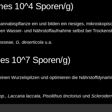
imes 10^4 Sporen/g)
 Cannabispflanze ein und bilden ein riesiges, mikroskopi
len Wasser- und Nährstoffaufnahme selbst bei Trockenstr
osseae, G. deserticola
u.a.
mes 10^7 Sporen/g)
 feinen Wurzelspitzen und optimieren die Nährstoffdyna
., Laccaria laccata, Pisolithus tinctorius
und
Scleroder