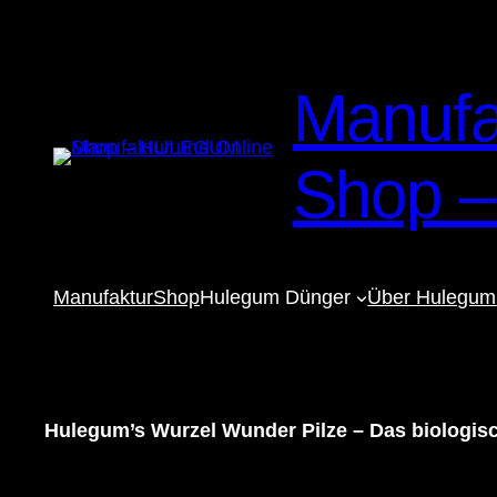
Zum
Inhalt
springen
Manufa
Shop 
Manufaktur
Shop
Hulegum Dünger
Über Hulegum
Hulegum’s Wurzel Wunder Pilze – Das biologisc