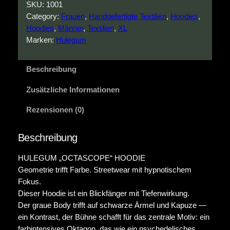
T
SKU:
1001
A
Category:
Frauen
, 
Handgefertigte Textilien
, 
Hoodies
, 
S
Hoodies
, 
Männer
, 
Textilien
, 
XL
C
Marken:
Hulegum
O
P
Beschreibung
E
H
Zusätzliche Informationen
o
o
Rezensionen (0)
d
i
Beschreibung
e
M
HULEGUM „OCTASCOPE“ HOODIE
e
Geometrie trifft Farbe. Streetwear mit hypnotischem
n
Fokus.
g
Dieser Hoodie ist ein Blickfänger mit Tiefenwirkung.
e
Der graue Body trifft auf schwarze Ärmel und Kapuze —
ein Kontrast, der Bühne schafft für das zentrale Motiv: ein
farbintensives Oktagon, das wie ein psychedelisches