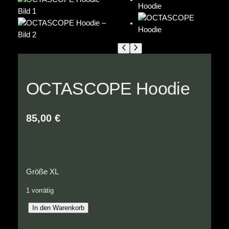
OCTASCOPE Hoodie
85,00
€
Größe XL
1 vorrätig
O
In den Warenkorb
C