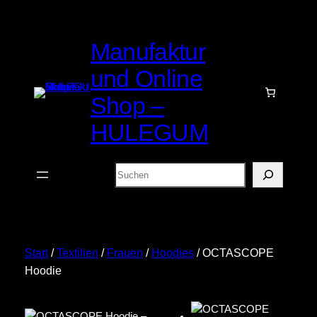
Zum
Inhalt
Manufaktur
springen
und Online
Shop –
HULEGUM
Suchen
Start
/
Textilien
/
Frauen
/
Hoodies
/ OCTASCOPE
Hoodie