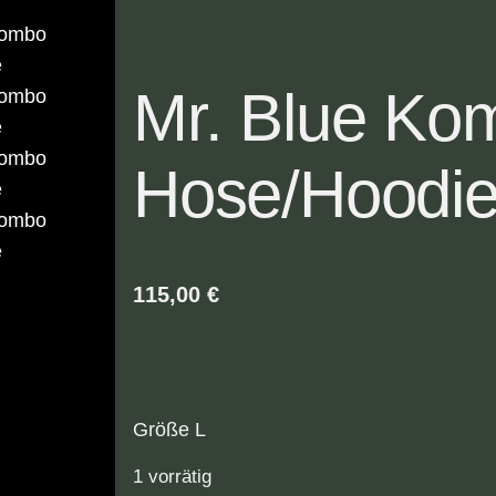
Mr. Blue Ko
Hose/Hoodi
115,00
€
Größe L
1 vorrätig