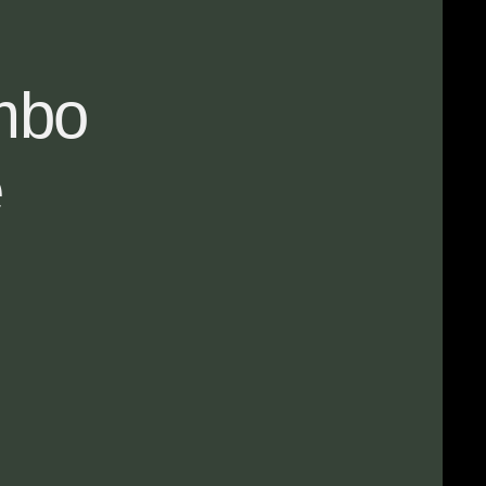
mbo
e