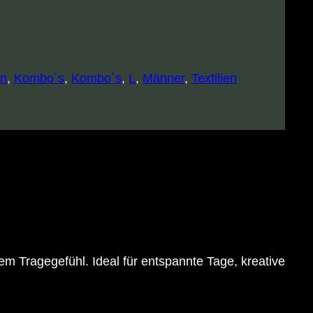
en
, 
Kombo´s
, 
Kombo´s
, 
L
, 
Männer
, 
Textilien
em Tragegefühl. Ideal für entspannte Tage, kreative