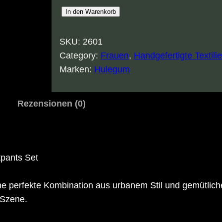
M
In den Warenkorb
r
.
SKU:
2601
B
Category:
Frauen
, 
Handgefertigte Textili
l
Marken:
Hulegum
u
e
Rezensionen (0)
K
o
m
b
pants Set
o
H
eine perfekte Kombination aus urbanem Stil und gemütlich
o
-Szene.
s
e