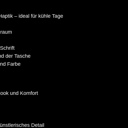
/
H
ptik – ideal für kühle Tage
o
o
auraum
d
i
Schrift
e
nd der Tasche
M
und Farbe
e
n
g
 Look und Komfort
e
ünstlerisches Detail