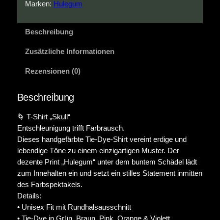
S
Marken:
Hulegum
h
i
Beschreibung
r
t
Zusätzliche Informationen
M
e
Rezensionen (0)
n
g
Beschreibung
e
🌀 T-Shirt „Skull“
Entschleunigung trifft Farbrausch.
Dieses handgefärbte Tie-Dye-Shirt vereint erdige und
lebendige Töne zu einem einzigartigen Muster. Der
dezente Print „Hulegum“ unter dem buntem Schädel lädt
zum Innehalten ein und setzt ein stilles Statement inmitten
des Farbspektakels.
Details:
• Unisex Fit mit Rundhalsausschnitt
• Tie-Dye in Grün, Braun, Pink, Orange & Violett