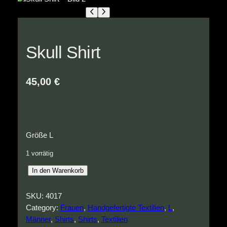
Skull Shirt
45,00
€
Größe L
1 vorrätig
S
In den Warenkorb
k
u
SKU:
4017
l
Category:
Frauen
, 
Handgefertigte Textilien
, 
L
, 
l
Männer
, 
Shirts
, 
Shirts
, 
Textilien