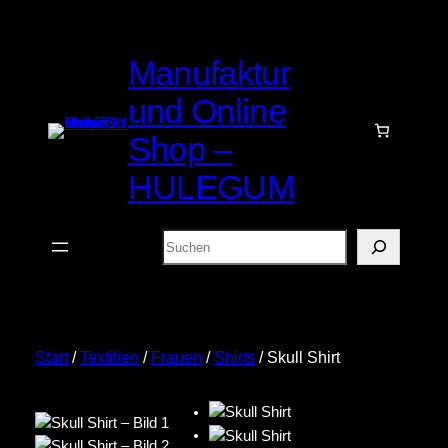
Zum
Inhalt
Manufaktur
springen
und Online
Shop –
HULEGUM
Suchen
Start
/
Textilien
/
Frauen
/
Shirts
/ Skull Shirt