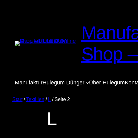
Manufa
Shop 
Manufaktur
Hulegum Dünger
Über Hulegum
Kont
Start
/
Textilien
/
L
/ Seite 2
L