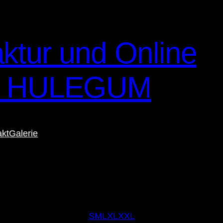
ktur und Online
– HULEGUM
akt
Galerie
S
M
L
XL
XXL