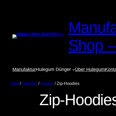
Manufa
Shop 
Manufaktur
Hulegum Dünger
Über Hulegum
Kont
Start
/
Textilien
/
Frauen
/ Zip-Hoodies
Zip-Hoodie