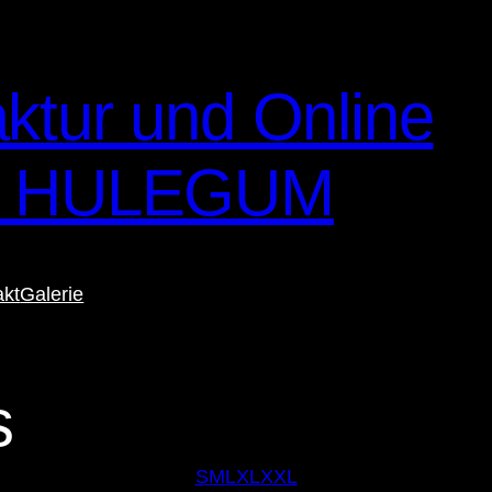
ktur und Online
– HULEGUM
akt
Galerie
s
S
M
L
XL
XXL