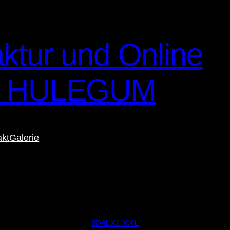
ktur und Online
– HULEGUM
akt
Galerie
S
M
L
XL
XXL