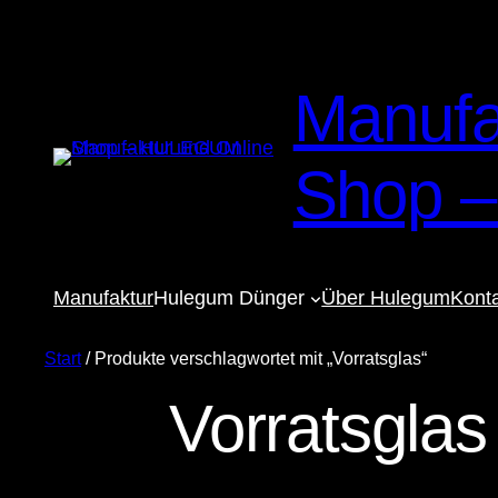
Manufa
Shop 
Manufaktur
Hulegum Dünger
Über Hulegum
Kont
Start
/ Produkte verschlagwortet mit „Vorratsglas“
Vorratsglas